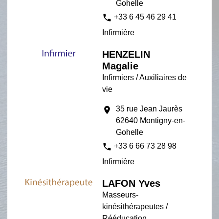
Gohelle
phone
+33 6 45 46 29 41
Infirmière
HENZELIN
Magalie
Infirmiers / Auxiliaires de
vie
35 rue Jean Jaurès
location_on
62640 Montigny-en-
Gohelle
phone
+33 6 66 73 28 98
Infirmière
LAFON Yves
Masseurs-
kinésithérapeutes /
Rééducation