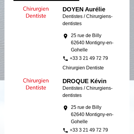
DOYEN Aurélie
Dentistes / Chirurgiens-
dentistes
25 rue de Billy
location_on
62640 Montigny-en-
Gohelle
phone
+33 3 21 49 72 79
Chirurgien Dentiste
DROQUE Kévin
Dentistes / Chirurgiens-
dentistes
25 rue de Billy
location_on
62640 Montigny-en-
Gohelle
phone
+33 3 21 49 72 79