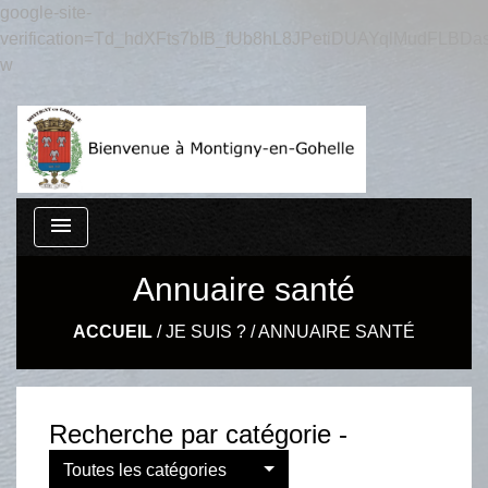
google-site-
verification=Td_hdXFts7bIB_fUb8hL8JPetiDUAYqlMudFLBDas
w
menu
Annuaire santé
ACCUEIL
/
JE SUIS ?
/
ANNUAIRE SANTÉ
Recherche par catégorie -
Toutes les catégories