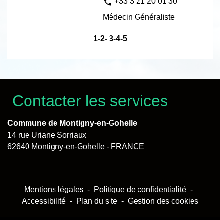
phone
+33 3 21 20 01 30
Médecin Généraliste
1
-2
-
3
-4
-5
Contacter les services
Commune de Montigny-en-Gohelle
14 rue Uriane Sorriaux
62640 Montigny-en-Gohelle - FRANCE
Mentions légales
-
Politique de confidentialité
-
Accessibilité
-
Plan du site
-
Gestion des cookies