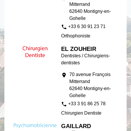
Mitterrand
62640 Montigny-en-
Gohelle
phone
+33 6 30 91 23 71
Orthophoniste
EL ZOUHEIR
Dentistes / Chirurgiens-
dentistes
70 avenue François
location_on
Mitterrand
62640 Montigny-en-
Gohelle
phone
+33 3 91 86 25 78
Chirurgien Dentiste
GAILLARD