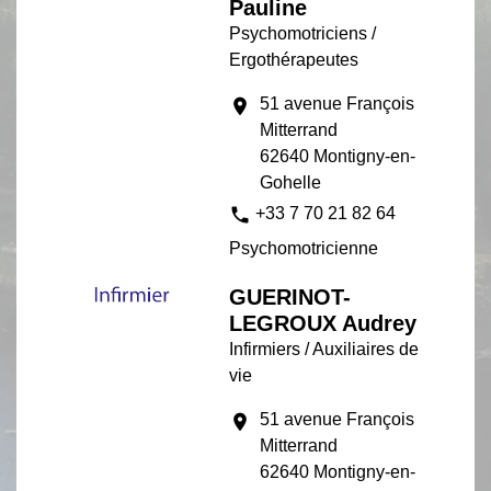
Pauline
Psychomotriciens /
Ergothérapeutes
51 avenue François
location_on
Mitterrand
62640 Montigny-en-
Gohelle
phone
+33 7 70 21 82 64
Psychomotricienne
GUERINOT-
LEGROUX Audrey
Infirmiers / Auxiliaires de
vie
51 avenue François
location_on
Mitterrand
62640 Montigny-en-