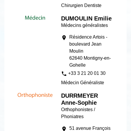
Chirurgien Dentiste
DUMOULIN Emilie
Médecins généralistes
Résidence Artois -
location_on
boulevard Jean
Moulin
62640 Montigny-en-
Gohelle
phone
+33 3 21 20 01 30
Médecin Généraliste
DURRMEYER
Anne-Sophie
Orthophonistes /
Phoniatres
51 avenue François
location_on