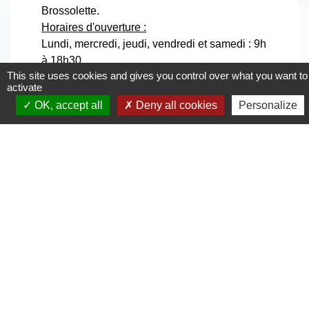
Brossolette.
Horaires d'ouverture :
Lundi, mercredi, jeudi, vendredi et samedi : 9h
à 18h30
This site uses cookies and gives you control over what you want to
Dimanche : 9h à 12h30
activate
Fermeture le mardi
OK, accept all
Deny all cookies
Personalize
IMPORTANT
: le dernier accès aux
déchèteries se fait
15 min avant la fermeture
.
En cas de problème de ramassage des
déchets, contactez la CAHC au 0800 313
249 (N° vert) ou par mail sur
dechet@agglo-henincarvin.fr
Trouvez également les jours de ramassage
dans votre rue sur
http://www.agglo-