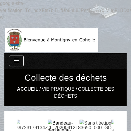
google-site-
verification=Td_hdXFts7bIB_fUb8hL8JPetiDUAYqlMudFLBDas
w
menu
Collecte des déchets
ACCUEIL
/
VIE PRATIQUE
/
COLLECTE DES
DÉCHETS