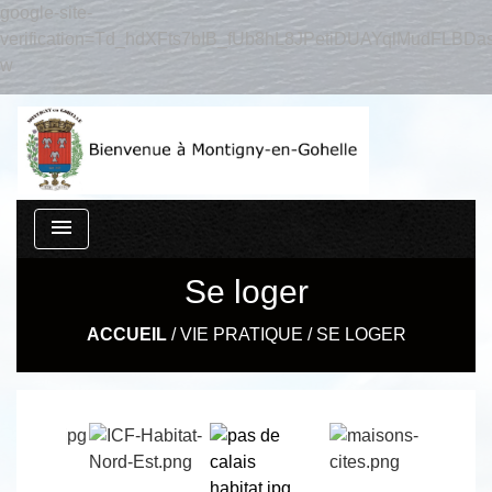
google-site-
verification=Td_hdXFts7bIB_fUb8hL8JPetiDUAYqlMudFLBDas
w
menu
Se loger
ACCUEIL
/
VIE PRATIQUE
/
SE LOGER