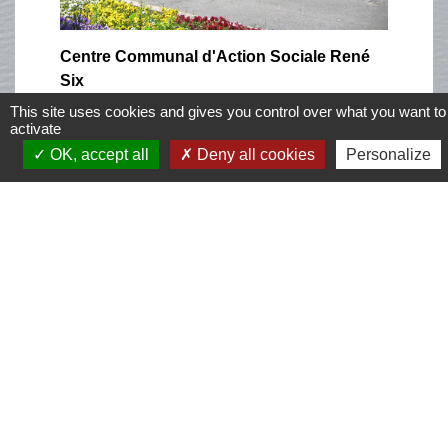
Centre Communal d'Action Sociale René
Six
8 rue Roger Salengro
This site uses cookies and gives you control over what you want to
03 21 08 13 00
activate
ccas@mairie-montigny.fr
OK, accept all
Deny all cookies
Personalize
Lundi : de 10h à 12h et de 13h30 à 17h
Du mardi au vendredi : 9h à 12h et de
13h30 à 17h