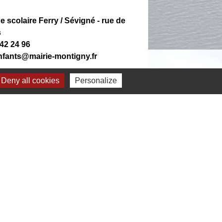
 scolaire Ferry / Sévigné - rue de
s
 42 24 96
enfants@mairie-montigny.fr
Deny all cookies
Personalize