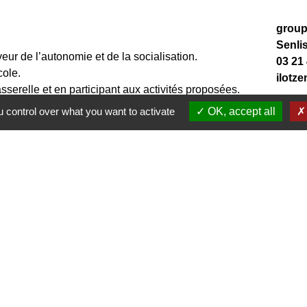
groupe
Senli
ur de l’autonomie et de la socialisation.
03 21
cole.
ilotz
asserelle et en participant aux activités proposées.
codes de l’école : évoluer avec les autres enfants,
 control over what you want to activate
OK, accept all
ecter
 collectivité avant l’entrée à l’école.
le.
isés à l’école Mme de Sévigné, découvrir l’école, la
à des ateliers
sse.