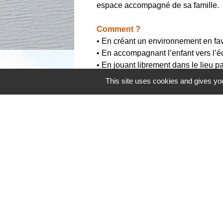
espace accompagné de sa famille.
Comment ?
• En créant un environnement en fave
• En accompagnant l’enfant vers l’é
• En jouant librement dans le lieu p
• En apprenant progressivement les 
This site uses cookies and gives you
partager, prêter, communiquer, resp
des consignes, etc.
Pourquoi ?
Pour l’enfant :
• Connaitre sa première expérience en
• Effectuer une transition avant l’éco
• Pour les enfants qui seront scolar
classe, l’enseignante en participant 
communs avec les enfants de la cla
Pour la famille :
• Echanger avec les autres familles.