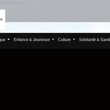
qlMudFLBDas-w
ique
Enfance & Jeunesse
Culture
Solidarité & Sant