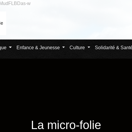
qlMudFLBDas-w
ique
Enfance & Jeunesse
Culture
Solidarité & Sant
La micro-folie