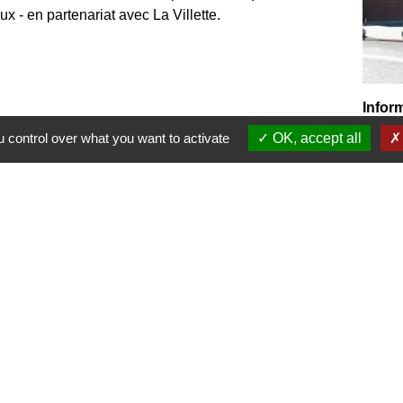
x - en partenariat avec La Villette.
Infor
Média
 control over what you want to activate
OK, accept all
Place
03 21
media
Ouver
Mardi,
Mercr
samed