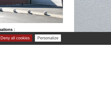
mations :
thèque La Boussole
Deny all cookies
Personalize
 de la Perche
 76 76 44
theque@mairie-montigny.fr
ture au public :
 jeudi, vendredi : 14h à 18h
edi : 10h à 12h30 et 14h à 18h
i : 10h à 12h30 et de 14h à 16h