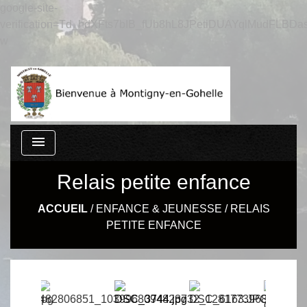
google-site-
verification=Td_hdXFts7bIB_fUb8hL8JPetiDUAYqlMudFLBDas
w
menu
Relais petite enfance
ACCUEIL
/
ENFANCE & JEUNESSE
/
RELAIS
PETITE ENFANCE