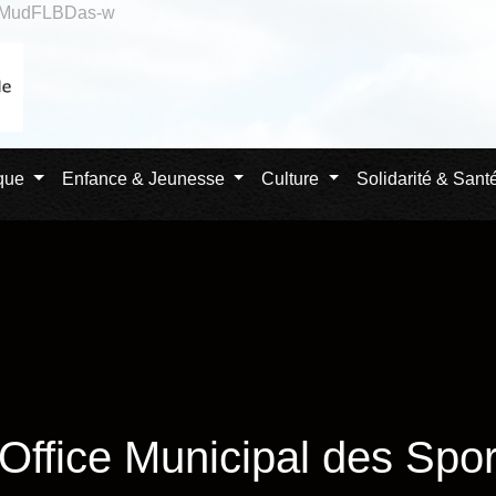
qlMudFLBDas-w
ique
Enfance & Jeunesse
Culture
Solidarité & Sant
'Office Municipal des Spor