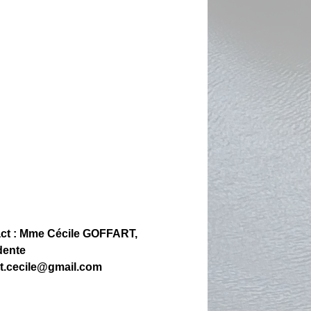
ct : Mme Cécile GOFFART,
dente
rt.cecile@gmail.com