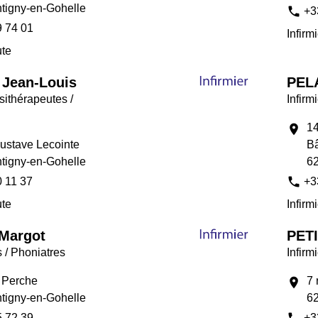
tigny-en-Gohelle
phone
+3
9 74 01
Infirm
ute
Jean-Louis
PELA
ithérapeutes /
Infirm
14
location_on
Gustave Lecointe
Bâ
tigny-en-Gohelle
62
phone
0 11 37
+3
ute
Infirm
Margot
PETI
 / Phoniatres
Infirm
a Perche
7 
location_on
tigny-en-Gohelle
62
5 72 39
+3