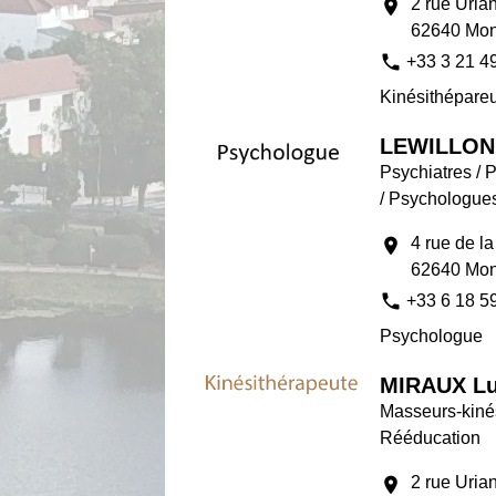
2 rue Uria
location_on
62640 Mon
phone
+33 3 21 4
Kinésithépare
LEWILLON
Psychiatres /
/ Psychologue
4 rue de l
location_on
62640 Mon
phone
+33 6 18 5
Psychologue
MIRAUX Lu
Masseurs-kinés
Rééducation
2 rue Uria
location_on