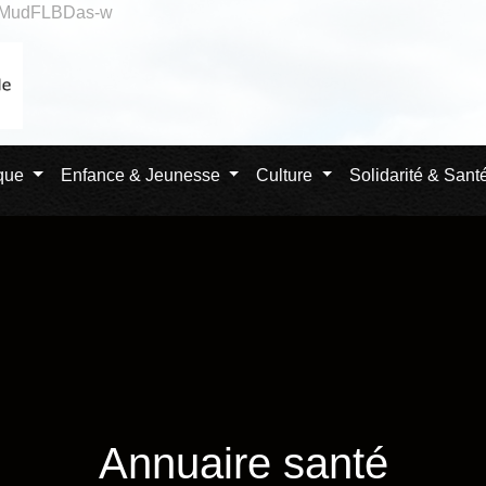
qlMudFLBDas-w
ique
Enfance & Jeunesse
Culture
Solidarité & Sant
Annuaire santé