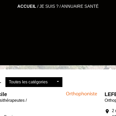
ACCUEIL
/
JE SUIS ?
/
ANNUAIRE SANTÉ
-
Toutes les catégories
ile
LEF
ithérapeutes /
Orthop
2 
location_on