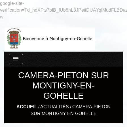
google-site-
verification=Td_hdXFts7bIB_fUb8hL8JPetiDUAYqlMudFLBDas
w
menu
CAMERA-PIETON SUR
MONTIGNY-EN-
GOHELLE
ACCUEIL
/
ACTUALITÉS
/
CAMERA-PIETON
SUR MONTIGNY-EN-GOHELLE